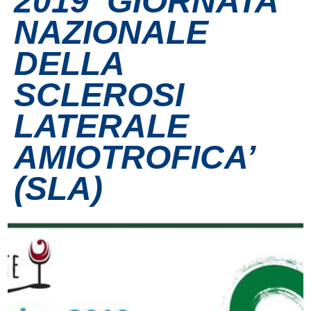
2019 ‘GIORNATA
NAZIONALE
Contatti
DELLA
Grandi eventi
SCLEROSI
Ospedale Virtuale
LATERALE
AMIOTROFICA’
MotoRare
(SLA)