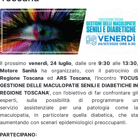
Contatti
Grandi eventi
Ospedale Virtuale
Il prossimo
venerdì, 24 luglio
, dalle ore
9:30
alle
13:30
MotoRare
Motore Sanità
ha organizzato, con il patrocinio d
Regione Toscana
ed
ARS Toscana
, l’Incontro
‘FOCU
GESTIONE DELLE MACULOPATIE SENILI E DIABETICHE IN
REGIONE TOSCANA’
, con l’obiettivo di far confrontare gl
esperti, sulla possibilità di programmare un
servizio assistenziale per una patologia come la
maculopatia, in particolare quella diabetica, che sta
aumentando con scenari epidemiologici preoccupanti.
PARTECIPANO: