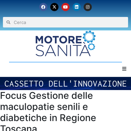
Home
Focus Gestione delle
Chi siamo
maculopatie senili e
Eventi
diabetiche in Regione
Toscana
Archivio