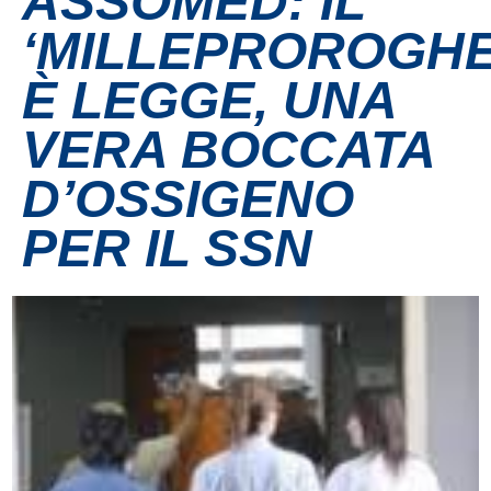
ASSOMED: IL
‘MILLEPROROGHE
Contatti
È LEGGE, UNA
Grandi eventi
VERA BOCCATA
Ospedale Virtuale
D’OSSIGENO
PER IL SSN
MotoRare