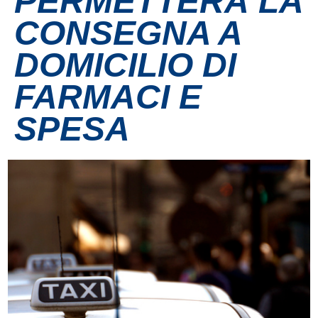
PERMETTERÀ LA
CONSEGNA A
Contatti
DOMICILIO DI
Grandi eventi
FARMACI E
Ospedale Virtuale
SPESA
MotoRare