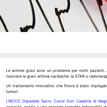
Le aritmie gravi sono un problema per molti pazienti. A 
risolvere le gravi aritmie cardiache: la STAR o radioter
Un trattamento innovativo che finora è stato impiegato
tumori.
L’IRCCS Ospedale Sacro Cuore Don Calabria di Negr
accurata, grazie a uno speciale corpetto indossabile da