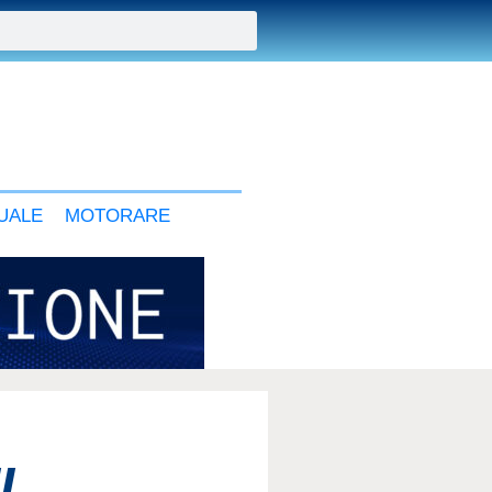
UALE
MOTORARE
IL