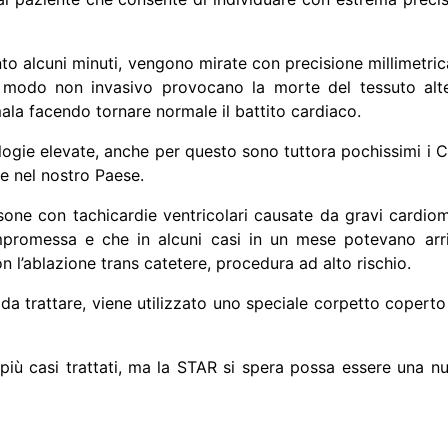
nto alcuni minuti, vengono mirate con precisione millimetri
in modo non invasivo provocano la morte del tessuto alt
la facendo tornare normale il battito cardiaco.
logie elevate, anche per questo sono tuttora pochissimi i 
re nel nostro Paese.
ersone con tachicardie ventricolari causate da gravi cardiom
ompromessa e che in alcuni casi in un mese potevano arr
con l’ablazione trans catetere, procedura ad alto rischio.
 da trattare, viene utilizzato uno speciale corpetto coperto
n più casi trattati, ma la STAR si spera possa essere una