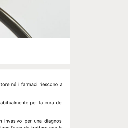
latore né i farmaci riescono a
 abitualmente per la cura dei
n invasivo per una diagnosi
one l’area da trattare con la