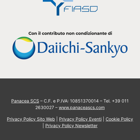
Panacea SCS
– C.F. e P.IVA: 10851370014 – Tel. +39 011
2630027 –
www.panaceascs.com
Privacy Policy Sito Web
|
Privacy Policy Eventi
|
Cookie Policy
|
Privacy Policy Newsletter