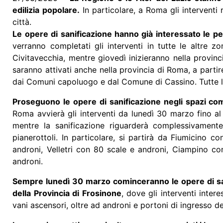
edilizia popolare.
In particolare, a Roma gli interventi 
città.
Le opere di sanificazione hanno già interessato le per
verranno completati gli interventi in tutte le altre z
Civitavecchia, mentre giovedì inizieranno nella provinci
saranno attivati anche nella provincia di Roma, a parti
dai Comuni capoluogo e dal Comune di Cassino. Tutte le
Proseguono le opere di sanificazione negli spazi comu
Roma avvierà gli interventi da lunedì 30 marzo fino al 
mentre la sanificazione riguarderà complessivamente
pianerottoli. In particolare, si partirà da Fiumicino
androni, Velletri con 80 scale e androni, Ciampino co
androni.
Sempre lunedì 30 marzo cominceranno le opere di sani
della Provincia di Frosinone
, dove gli interventi inter
vani ascensori, oltre ad androni e portoni di ingresso deg