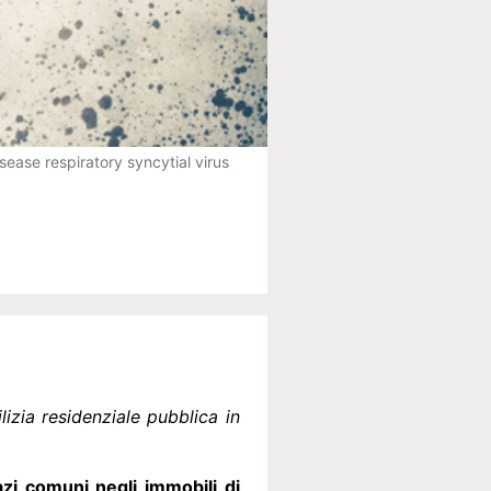
sease respiratory syncytial virus
izia residenziale pubblica in
azi comuni negli immobili di