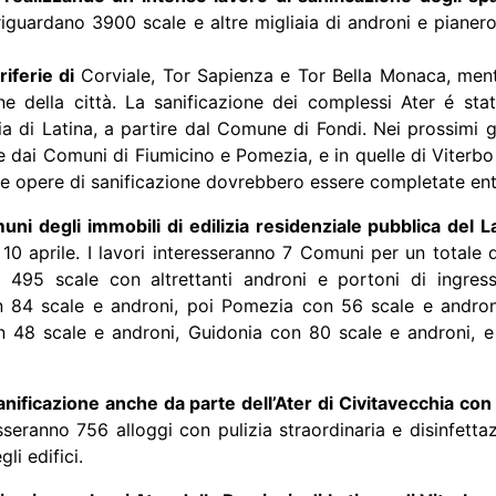
riguardano 3900 scale e altre migliaia di androni e pianerott
iferie di
Corviale, Tor Sapienza e Tor Bella Monaca, ment
one della città. La sanificazione dei complessi Ater é st
a di Latina, a partire dal Comune di Fondi. Nei prossimi gio
re dai Comuni di Fiumicino e Pomezia, e in quelle di Viterbo
 opere di sanificazione dovrebbero essere completate entro
ni degli immobili di edilizia residenziale pubblica del L
10 aprile. I lavori interesseranno 7 Comuni per un totale d
 495 scale con altrettanti androni e portoni di ingress
 con 84 scale e androni, poi Pomezia con 56 scale e andron
n 48 scale e androni, Guidonia con 80 scale e androni, e 
ficazione anche da parte dell’Ater di Civitavecchia con 
esseranno 756 alloggi con pulizia straordinaria e disinfettaz
li edifici.