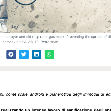
tant sprayer and old respirator gas mask. Preventing the spread of di
coronavirus COVID-19. Retro style
, come scale, androni e pianerottoli degli immobili di edil
realizzando un intenso lavoro di sanificazione degli sp