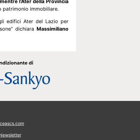
 mentre l’Ater della Provincia
io patrimonio immobiliare.
i edifici Ater del Lazio per
rsone” dichiara
Massimiliano
ceascs.com
 Newsletter