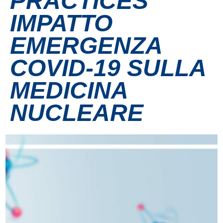
PRACTICES
IMPATTO
Contatti
EMERGENZA
Grandi eventi
COVID-19 SULLA
Ospedale Virtuale
MEDICINA
NUCLEARE
MotoRare