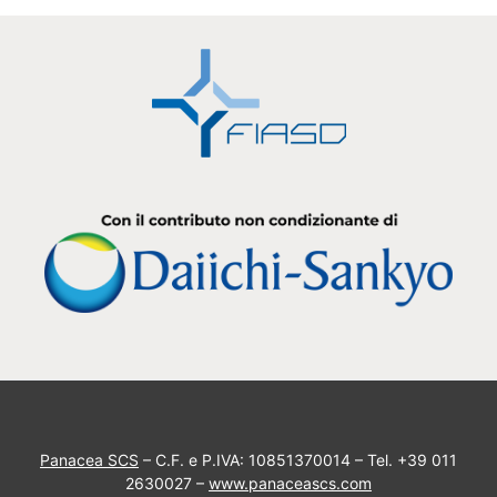
Panacea SCS
– C.F. e P.IVA: 10851370014 – Tel. +39 011
2630027 –
www.panaceascs.com