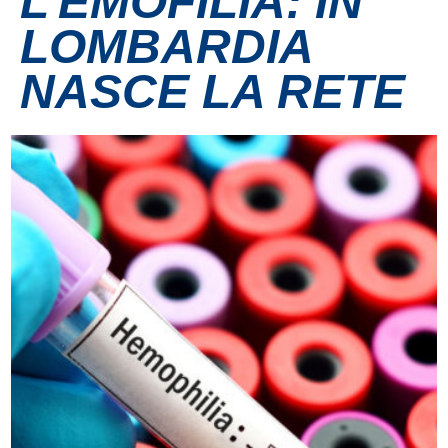
L’EMOFILIA: IN
LOMBARDIA
Contatti
NASCE LA RETE
Grandi eventi
Ospedale Virtuale
MotoRare