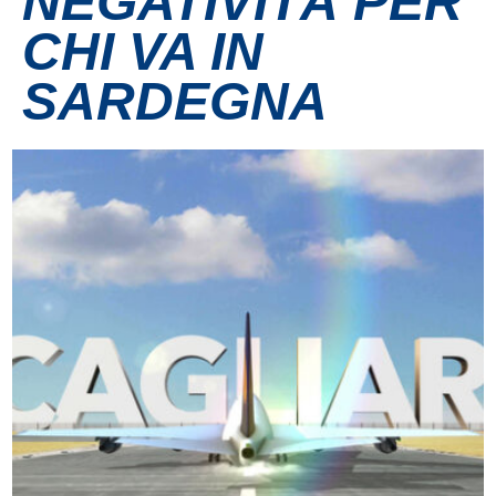
NEGATIVITÀ PER
CHI VA IN
Contatti
SARDEGNA
Grandi eventi
Ospedale Virtuale
MotoRare