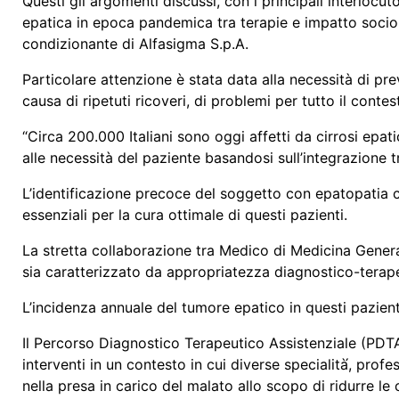
Questi gli argomenti discussi, con i principali interlocut
epatica in epoca pandemica tra terapie e impatto soci
condizionante di Alfasigma S.p.A.
Particolare attenzione è stata data alla necessità di pre
causa di ripetuti ricoveri, di problemi per tutto il conte
“Circa 200.000 Italiani sono oggi affetti da cirrosi epati
alle necessità del paziente basandosi sull’integrazione 
L’identificazione precoce del soggetto con epatopatia 
essenziali per la cura ottimale di questi pazienti.
La stretta collaborazione tra Medico di Medicina General
sia caratterizzato da appropriatezza diagnostico-terap
L’incidenza annuale del tumore epatico in questi pazient
Il Percorso Diagnostico Terapeutico Assistenziale (PDTA)
interventi in un contesto in cui diverse specialità́, prof
nella presa in carico del malato allo scopo di ridurre le c