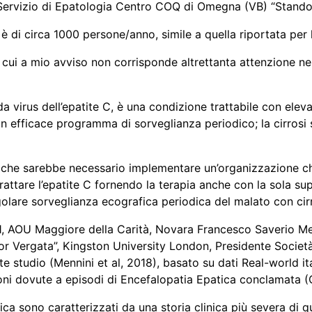
Servizio di Epatologia Centro COQ di Omegna (VB) “Stando 
è di circa 1000 persone/anno, simile a quella riportata per 
 cui a mio avviso non corrisponde altrettanta attenzione nel
a virus dell’epatite C, è una condizione trattabile con elev
 efficace programma di sorveglianza periodico; la cirrosi
he sarebbe necessario implementare un’organizzazione che f
 trattare l’epatite C fornendo la terapia anche con la sola s
regolare sorveglianza ecografica periodica del malato con cir
 1, AOU Maggiore della Carità, Novara Francesco Saverio Me
 Vergata”, Kingston University London, Presidente Società 
 studio (Mennini et al, 2018), basato su dati Real-world ita
ioni dovute a episodi di Encefalopatia Epatica conclamata 
ca sono caratterizzati da una storia clinica più severa di que