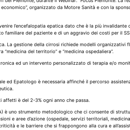
ori del Piemonte, durante il Webinar: “Focus Piemonte: La real
o economico”, organizzato da Motore Sanità e con la spon
venire l’encefalopatia epatica dato che è la più invalidante 
sto familiare del paziente e di un aggravio dei costi per il S
ca. La gestione della cirrosi richiede modelli organizzativi f
tra “medicina del territorio” e “medicina ospedaliera”.
cronica ed un intervento personalizzato di terapia e/o mon
e ed Epatologo è necessaria affinché il percorso assistenz
eutica.
i affetti è del 2-3% ogni anno che passa.
 è uno strumento metodologico che ci consente di struttura
essioni e aree d’azione (ospedale, servizi territoriali, medic
riticità e le barriere che si frappongono alla cura e all’assis