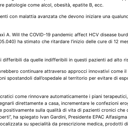
tre patologie come alcol, obesità, epatite B, ecc.
ienti con malattia avanzata che devono iniziare una qualun
Craxì A. Will the COVID-19 pandemic affect HCV disease bur
05.040) ha stimato che ritardare l’inizio delle cure di 12 m
differibili da quelle indifferibili in questi pazienti ad alto 
ovrebbero continuare attraverso approcci innovativi come il
spostandoli dall’ospedale al territorio per evitare di esporr
ratici come rinnovare automaticamente i piani terapeutici, c
gnarli direttamente a casa, incrementare le confezioni eroga
 positivamente sulla qualità di vita di pazienti cronici ch
rti”, ha spiegato Ivan Gardini, Presidente EPAC Alfasigma A
a focalizzata su specialità da prescrizione medica, prodotti