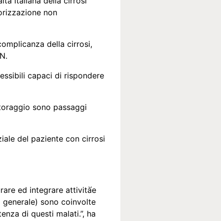
tà italiana della cirrosi
sorizzazione non
complicanza della cirrosi,
SN.
lessibili capaci di rispondere
itoraggio sono passaggi
iale del paziente con cirrosi
re ed integrare attività́e
ina generale) sono coinvolte
tenza di questi malati.”, ha