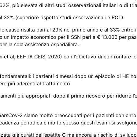
2%, più elevata di altri studi osservazionali italiani o di trial
al 32% (superiore rispetto studi osservazionali e RCT).
e le cause risulta pari al 29% nel primo anno e al 33% entro 
o un impatto economico per il SSN pari a € 13.000 per pazi
 per la sola assistenza ospedaliera.
ni et al, EEHTA CEIS, 2020) con l’obiettivo di confrontare le
ti fondamentali: i pazienti dimessi dopo un episodio di HE 
ere più aderenti al trattamento.
tamenti più appropriati dopo il primo ricovero per ridurre l’e
 SarsCov-2 siamo molto preoccupati per i pazienti con cirro
a cadenza periodica e molto spesso questi esami si svolgon
nzata già curati dall’epatite C ma ancora a rischio di svilup