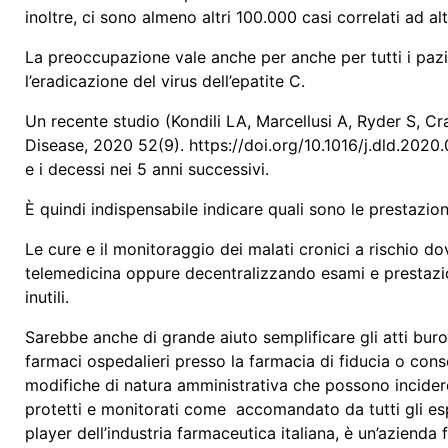
inoltre, ci sono almeno altri 100.000 casi correlati ad al
La preoccupazione vale anche per anche per tutti i paz
l’eradicazione del virus dell’epatite C.
Un recente studio (Kondili LA, Marcellusi A, Ryder S, 
Disease, 2020 52(9). https://doi.org/10.1016/j.dld.2020.
e i decessi nei 5 anni successivi.
È quindi indispensabile indicare quali sono le prestazioni 
Le cure e il monitoraggio dei malati cronici a rischio d
telemedicina oppure decentralizzando esami e prestazioni 
inutili.
Sarebbe anche di grande aiuto semplificare gli atti buroc
farmaci ospedalieri presso la farmacia di fiducia o conse
modifiche di natura amministrativa che possono incidere
protetti e monitorati come accomandato da tutti gli espe
player dell’industria farmaceutica italiana, è un’aziend