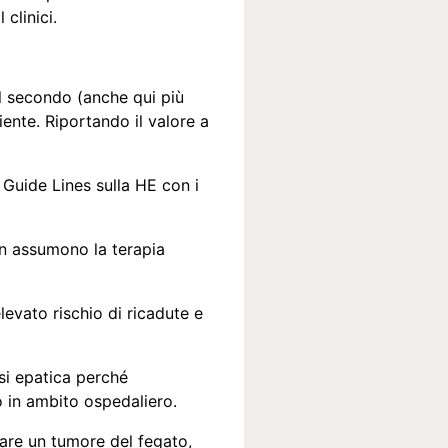
 clinici.
il secondo (anche qui più
ente. Riportando il valore a
 Guide Lines sulla HE con i
non assumono la terapia
levato rischio di ricadute e
si epatica perché
o in ambito ospedaliero.
pare un tumore del fegato,