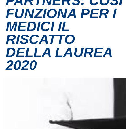
PARTNERS: COSÌ
FUNZIONA PER I
Contatti
MEDICI IL
Grandi eventi
RISCATTO
Ospedale Virtuale
DELLA LAUREA
2020
MotoRare