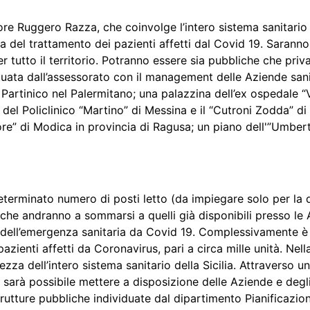
 Ruggero Razza, che coinvolge l’intero sistema sanitario si
va del trattamento dei pazienti affetti dal Covid 19. Saranno
er tutto il territorio. Potranno essere sia pubbliche che pri
ettuata dall’assessorato con il management delle Aziende sani
i Partinico nel Palermitano; una palazzina dell’ex ospedale 
la del Policlinico “Martino” di Messina e il “Cutroni Zodda” 
ore” di Modica in provincia di Ragusa; un piano dell'”Umbert
 determinato numero di posti letto (da impiegare solo per la 
, che andranno a sommarsi a quelli già disponibili presso le
le dell’emergenza sanitaria da Covid 19. Complessivamente è
pazienti affetti da Coronavirus, pari a circa mille unità. Ne
a dell’intero sistema sanitario della Sicilia. Attraverso un
 sarà possibile mettere a disposizione delle Aziende e degli 
rutture pubbliche individuate dal dipartimento Pianificazion