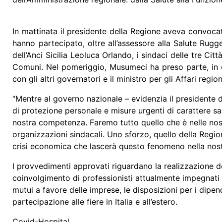
In mattinata il presidente della Regione aveva convocat
hanno partecipato, oltre all’assessore alla Salute Rugg
dell’Anci Sicilia Leoluca Orlando, i sindaci delle tre Ci
Comuni. Nel pomeriggio, Musumeci ha preso parte, in c
con gli altri governatori e il ministro per gli Affari regi
“Mentre al governo nazionale – evidenzia il presidente 
di protezione personale e misure urgenti di carattere s
nostra competenza. Faremo tutto quello che è nelle nost
organizzazioni sindacali. Uno sforzo, quello della Regio
crisi economica che lascerà questo fenomeno nella nostr
I provvedimenti approvati riguardano la realizzazione de
coinvolgimento di professionisti attualmente impegnati ne
mutui a favore delle imprese, le disposizioni per i dipende
partecipazione alle fiere in Italia e all’estero.
Covid-Hospital