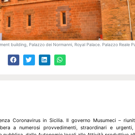
ament building, Palazzo dei Normanni, Royal Palace. Palazzo Reale Pale
enza Coronavirus in Sicilia. Il governo Musumeci – riuni
bera a numerosi provvedimenti, straordinari e urgenti
e pubblica, dalle Autonomie locali alle Attività produttive a