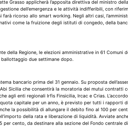
ette Grasso applicherà l’apposita direttiva del ministro del
estione dell’emergenza e le attività indifferibili, con riferi
i farà ricorso allo smart working. Negli altri casi, l’ammini
nativi come la fruizione degli istituti di congedo, della ban
te della Regione, le elezioni amministrative in 61 Comuni dell
e ballottaggio due settimane dopo.
l sistema bancario prima del 31 gennaio. Su proposta dell’as
 Abi Sicilia che consentirà la moratoria dei mutui contratti 
che agli enti regionali Irfis Finsicilia, Ircac e Crias. L’accor
quota capitale per un anno, è previsto per tutti i rapporti 
nche la possibilità di allungare il debito fino al 100 per cen
porto della rata e liberazione di liquidità. Avviate anche
 per cento, da destinare alla sezione del Fondo centrale di