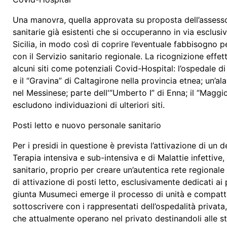
Una manovra, quella approvata su proposta dell’assessore
sanitarie già esistenti che si occuperanno in via esclusi
Sicilia, in modo così di coprire l’eventuale fabbisogno p
con il Servizio sanitario regionale. La ricognizione eff
alcuni siti come potenziali Covid-Hospital: l’ospedale d
e il “Gravina” di Caltagirone nella provincia etnea; un’a
nel Messinese; parte dell'”Umberto I” di Enna; il “Maggi
escludono individuazioni di ulteriori siti.
Posti letto e nuovo personale sanitario
Per i presidi in questione è prevista l’attivazione di un
Terapia intensiva e sub-intensiva e di Malattie infettive
sanitario, proprio per creare un’autentica rete regiona
di attivazione di posti letto, esclusivamente dedicati ai 
giunta Musumeci emerge il processo di unità e compattezz
sottoscrivere con i rappresentati dell’ospedalità privata,
che attualmente operano nel privato destinandoli alle st