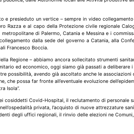
o e presieduto un vertice – sempre in video collegamento – 
ero Razza e al capo della Protezione civile regionale Calog
ttà metropolitane di Palermo, Catania e Messina e i commissa
ollegamento dalla sede del governo a Catania, alla Confer
onali Francesco Boccia.
della Regione – abbiamo ancora sollecitato strumenti sanitar
anitario ed economico, oggi siamo già passati a deliberare i
re possibilità, avendo già ascoltato anche le associazioni d
ne, che possa far fronte all’eventuale evoluzione dell’epide
a Isola”.
i cosiddetti Covid-Hospital, il reclutamento di personale san
ll’ospedalità privata, l’acquisto di nuove attrezzature sanit
nti degli uffici regionali, il rinvio delle elezioni ne Comuni