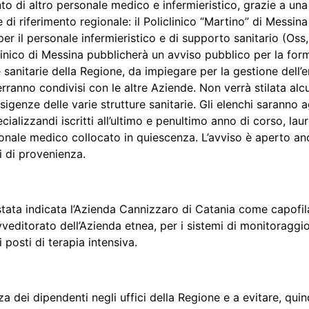
ento di altro personale medico e infermieristico, grazie a u
i riferimento regionale: il Policlinico “Martino” di Messina
er il personale infermieristico e di supporto sanitario (Oss, a
linico di Messina pubblicherà un avviso pubblico per la for
de sanitarie della Regione, da impiegare per la gestione dell
verranno condivisi con le altre Aziende. Non verrà stilata al
igenze delle varie strutture sanitarie. Gli elenchi saranno 
alizzandi iscritti all’ultimo e penultimo anno di corso, laurea
ersonale medico collocato in quiescenza. L’avviso è aperto an
ti di provenienza.
 stata indicata l’Azienda Cannizzaro di Catania come capofila
veditorato dell’Azienda etnea, per i sistemi di monitoraggio 
 posti di terapia intensiva.
za dei dipendenti negli uffici della Regione e a evitare, quin