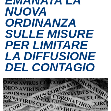
EMANATA LA
NUOVA
Contatti
ORDINANZA
Grandi eventi
SULLE MISURE
Ospedale Virtuale
PER LIMITARE
LA DIFFUSIONE
MotoRare
DEL CONTAGIO