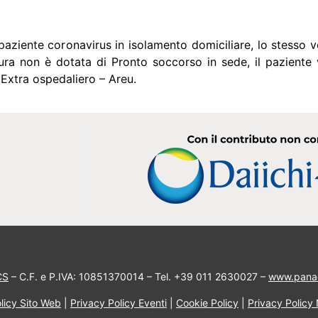
 paziente coronavirus in isolamento domiciliare, lo stesso
tura non è dotata di Pronto soccorso in sede, il paziente
Extra ospedaliero – Areu.
CS
– C.F. e P.IVA: 10851370014 – Tel. +39 011 2630027 –
www.pana
licy Sito Web
|
Privacy Policy Eventi
|
Cookie Policy
|
Privacy Policy