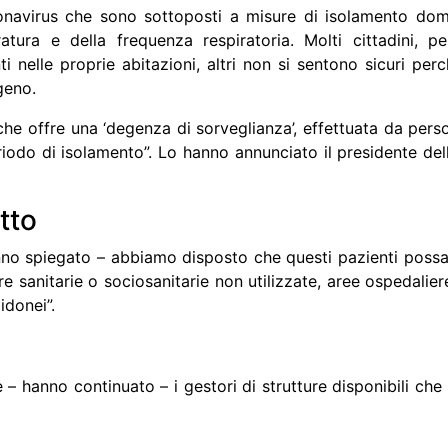
onavirus
che sono sottoposti a misure di isolamento domic
ratura
e della frequenza respiratoria. Molti cittadini, p
i nelle proprie abitazioni, altri non si sentono sicuri per
geno.
he offre una ‘degenza di sorveglianza’, effettuata da perso
riodo di isolamento”. Lo hanno annunciato il presidente de
tto
anno spiegato – abbiamo disposto che questi pazienti possa
re sanitarie o sociosanitarie non utilizzate,
aree ospedalier
idonei”.
e – hanno continuato – i gestori di strutture disponibili che 