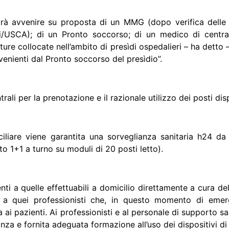
otrà avvenire su proposta di un MMG (dopo verifica delle c
li/USCA
); di un Pronto soccorso; di un medico di centra
tture collocate nell’ambito di presìdi ospedalieri – ha detto
ovenienti dal Pronto soccorso del presìdio”.
rali per la prenotazione e il razionale utilizzo dei posti disp
iliare viene garantita una sorveglianza sanitaria h24 da p
to 1+1 a turno su moduli di 20 posti letto).
enti a quelle effettuabili a domicilio direttamente a cura del
ria, a quei professionisti che, in questo momento di em
ta ai pazienti. Ai professionisti e al personale di supporto s
ianza e fornita adeguata formazione all’uso dei dispositivi di