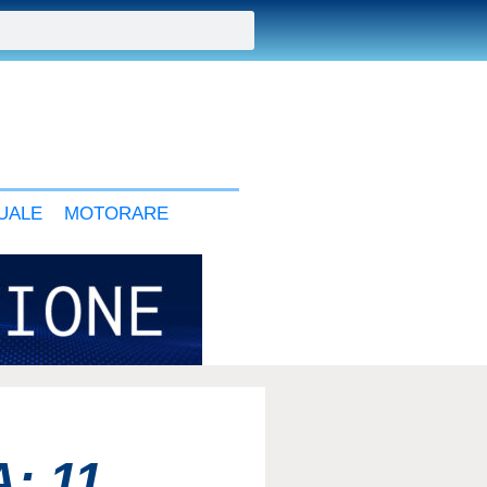
UALE
MOTORARE
: 11