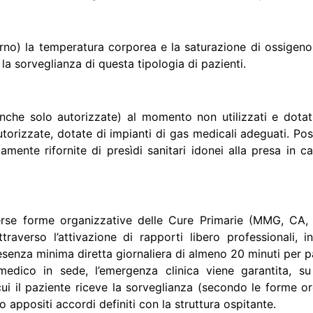
orno) la temperatura corporea e la saturazione di ossigeno
a sorveglianza di questa tipologia di pazienti.
anche solo autorizzate) al momento non utilizzati e dotat
torizzate, dotate di impianti di gas medicali adeguati. Pos
atamente rifornite di presìdi sanitari idonei alla presa in ca
erse forme organizzative delle Cure Primarie (
MMG
, CA,
raverso l’attivazione di rapporti libero professionali,
esenza minima diretta giornaliera di almeno 20 minuti per p
medico in sede, l’emergenza clinica viene garantita, s
 cui il paziente riceve la sorveglianza (secondo le forme 
appositi accordi definiti con la struttura ospitante.