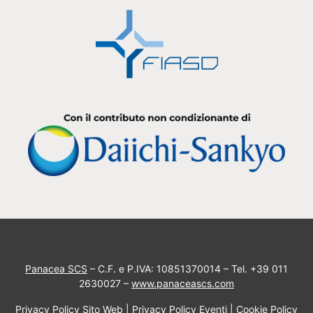
Panacea SCS
– C.F. e P.IVA: 10851370014 – Tel. +39 011
2630027 –
www.panaceascs.com
Privacy Policy Sito Web
|
Privacy Policy Eventi
|
Cookie Policy