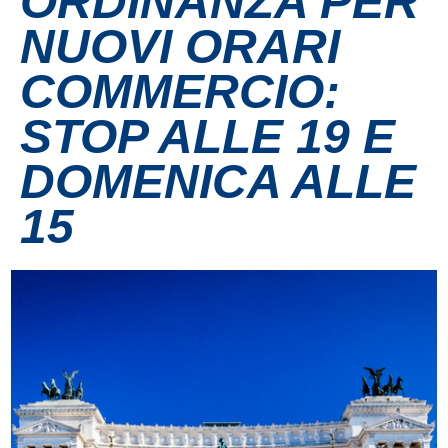
ORDINANZA PER
NUOVI ORARI
Contatti
COMMERCIO:
Grandi eventi
STOP ALLE 19 E
Ospedale Virtuale
DOMENICA ALLE
15
MotoRare