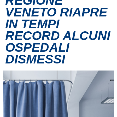
REGIONE
VENETO RIAPRE
Contatti
IN TEMPI
Grandi eventi
RECORD ALCUNI
Ospedale Virtuale
OSPEDALI
DISMESSI
MotoRare