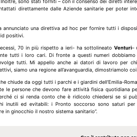
noltre, sono stati forniti – con il consenso dei diretti interes
ntattati direttamente dalle Aziende sanitarie per poter in
annunciato una direttiva ad hoc per fornire tutti i disposi
d positivi.
essi, 70 in più rispetto a ieri- ha sottolineato
Venturi
– 
nte tutti i loro cari. Di fronte a questi numeri dobbiam
nvolge tutti. Mi appello anche ai datori di lavoro per chi
ttivi, siamo una regione all’avanguardia, dimostriamolo coi 
che chiude da oggi tutti i parchi e i giardini dell’Emilia-Rom
e le persone che devono fare attività fisica quotidiana per 
rché ci si renda conto che è ridicolo chiedersi se si p
 inutili ed evitabili: i Pronto soccorso sono saturi per
 in ginocchio il nostro sistema sanitario”.