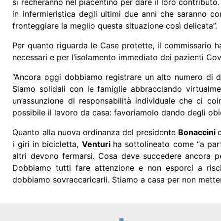
si recheranno nel piacentino per dare il loro contributo. I
in infermieristica degli ultimi due anni che saranno co
fronteggiare la meglio questa situazione così delicata”.
Per quanto riguarda le Case protette, il commissario ha 
necessari e per l’isolamento immediato dei pazienti Covi
“Ancora oggi dobbiamo registrare un alto numero di dec
Siamo solidali con le famiglie abbracciando virtualme
un’assunzione di responsabilità individuale che ci coi
possibile il lavoro da casa: favoriamolo dando degli obie
Quanto alla nuova ordinanza del presidente
Bonaccini
i giri in bicicletta,
Venturi
ha sottolineato come “a part
altri devono fermarsi. Cosa deve succedere ancora pe
Dobbiamo tutti fare attenzione e non esporci a rischi
dobbiamo sovraccaricarli. Stiamo a casa per non mettere