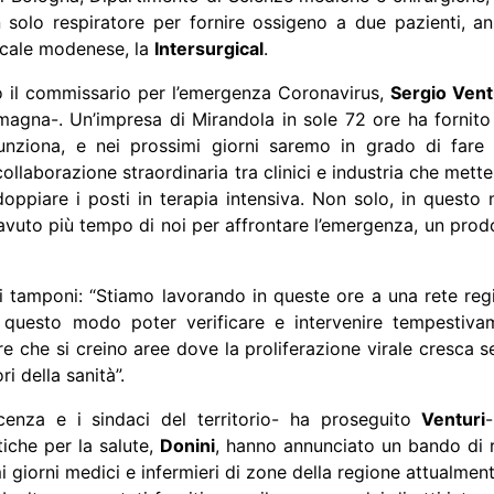
n solo respiratore per fornire ossigeno a due pazienti, an
dicale modenese, la
Intersurgical
.
to il commissario per l’emergenza Coronavirus,
Sergio Vent
magna-. Un’impresa di Mirandola in sole 72 ore ha fornito 
unziona, e nei prossimi giorni saremo in grado di fare g
ollaborazione straordinaria tra clinici e industria che mett
ddoppiare i posti in terapia intensiva. Non solo, in quest
vuto più tempo di noi per affrontare l’emergenza, un prodo
i tamponi: “Stiamo lavorando in queste ore a una rete reg
in questo modo poter verificare e intervenire tempestiva
re che si creino aree dove la proliferazione virale cresca 
ri della sanità”.
cenza e i sindaci del territorio- ha proseguito
Venturi
tiche per la salute,
Donini
, hanno annunciato un bando di r
i giorni medici e infermieri di zone della regione attualmen