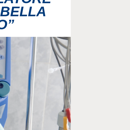
 BELLA
O”