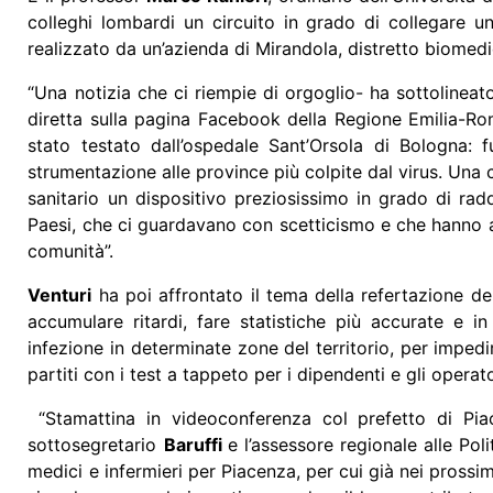
colleghi lombardi un circuito in grado di collegare u
realizzato da un’azienda di Mirandola, distretto biome
“Una notizia che ci riempie di orgoglio- ha sottolinea
diretta sulla pagina Facebook della Regione Emilia-Ro
stato testato dall’ospedale Sant’Orsola di Bologna: f
strumentazione alle province più colpite dal virus. Una c
sanitario un dispositivo preziosissimo in grado di ra
Paesi, che ci guardavano con scetticismo e che hanno a
comunità”.
Venturi
ha poi affrontato il tema della refertazione de
accumulare ritardi, fare statistiche più accurate e 
infezione in determinate zone del territorio, per impedi
partiti con i test a tappeto per i dipendenti e gli operato
“Stamattina in videoconferenza col prefetto di Pia
sottosegretario
Baruffi
e l’assessore regionale alle Poli
medici e infermieri per Piacenza, per cui già nei prossim