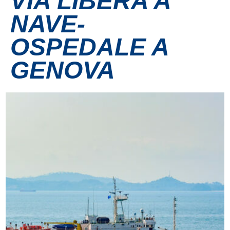
VIA LIBERA A
NAVE-
Contatti
OSPEDALE A
Grandi eventi
GENOVA
Ospedale Virtuale
MotoRare