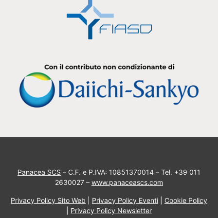
Panacea SCS
– C.F. e P.IVA: 10851370014 – Tel. +39 011
2630027 –
www.panaceascs.com
Privacy Policy Sito Web
|
Privacy Policy Eventi
|
Cookie Policy
|
Privacy Policy Newsletter