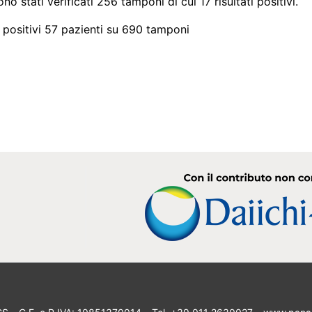
o stati verificati 256 tamponi di cui 17 risultati positivi.
i positivi 57 pazienti su 690 tamponi