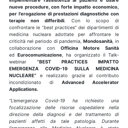
nuove procedure, con forte impatto economico,
per l’erogazione di prestazioni diagnostiche con
terapie non differibili
. Con lo scopo di
confrontare le “
best practices
” dei dipartimenti di
medicina nucleare adottate per affrontare le
criticità nel periodo di pandemia,
Mondosanità
, in
collaborazione con
Officina Motore Sanità
ed
Eurocomunicazione
, ha organizzato il Talk-
webinar
“BEST PRACTICES IMPATTO
EMERGENZA COVID-19 SULLA MEDICINA
NUCLEARE”
e realizzato grazie al contributo
incondizionato di
Advanced Accelerator
Applications.
“L’emergenza Covid-19 ha richiesto una
focalizzazione delle risorse ospedaliere nella
direzione della diagnosi e del trattamento di
pazienti affetti da tale patologia. Durante
l’emergenza alla
Medicina
Nucleare è stato