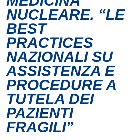
MEDICINA
NUCLEARE. “LE
Contatti
BEST
Grandi eventi
PRACTICES
Ospedale Virtuale
NAZIONALI SU
ASSISTENZA E
MotoRare
PROCEDURE A
TUTELA DEI
PAZIENTI
FRAGILI”