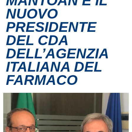
MANTOAN È IL
NUOVO
Contatti
PRESIDENTE
Grandi eventi
DEL CDA
Ospedale Virtuale
DELL’AGENZIA
ITALIANA DEL
MotoRare
FARMACO