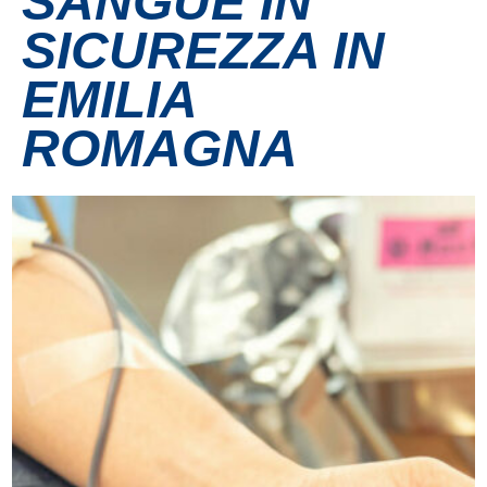
SANGUE IN
SICUREZZA IN
Contatti
EMILIA
Grandi eventi
ROMAGNA
Ospedale Virtuale
MotoRare