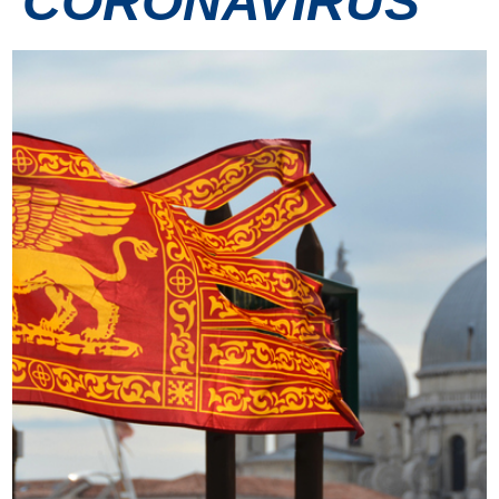
CORONAVIRUS
Contatti
Grandi eventi
Ospedale Virtuale
MotoRare