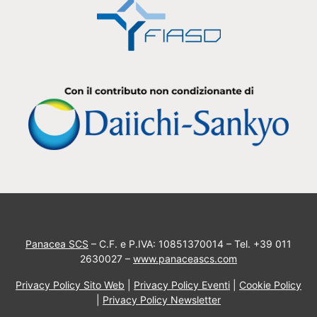
Panacea SCS
– C.F. e P.IVA: 10851370014 – Tel. +39 011
2630027 –
www.panaceascs.com
Privacy Policy Sito Web
|
Privacy Policy Eventi
|
Cookie Policy
|
Privacy Policy Newsletter