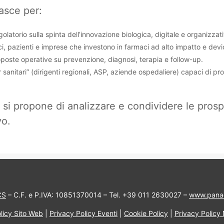
asce per:
regolatorio sulla spinta dell’innovazione biologica, digitale e organizzat
linici, pazienti e imprese che investono in farmaci ad alto impatto e devi
roposte operative su prevenzione, diagnosi, terapia e follow-up.
sanitari” (dirigenti regionali, ASP, aziende ospedaliere) capaci di pr
si propone di analizzare e condividere le prosp
vo.
CS
– C.F. e P.IVA: 10851370014 – Tel. +39 011 2630027 –
www.pana
licy Sito Web
|
Privacy Policy Eventi
|
Cookie Policy
|
Privacy Policy