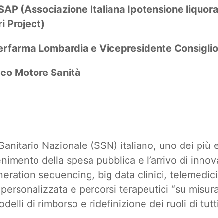
ISAP (Associazione Italiana Ipotensione liquor
i Project)
derfarma Lombardia e Vicepresidente Consigli
fico Motore Sanità
anitario Nazionale (SSN) italiano, uno dei più 
enimento della spesa pubblica e l’arrivo di inno
eration sequencing, big data clinici, telemedi
ersonalizzata e percorsi terapeutici “su misu
delli di rimborso e ridefinizione dei ruoli di tutt