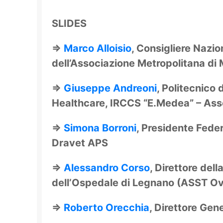
SLIDES
⇒
Marco Alloisio
, Consigliere Nazio
dell’Associazione Metropolitana di
⇒
Giuseppe Andreoni
, Politecnico
Healthcare, IRCCS “E.Medea” – Ass
⇒
Simona Borroni
, Presidente Fede
Dravet APS
⇒
Alessandro Corso
, Direttore del
dell’Ospedale di Legnano (ASST O
⇒
Roberto Orecchia
, Direttore Gen