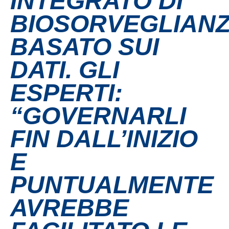
INTEGRATO DI
BIOSORVEGLIAN
Contatti
BASATO SUI
Grandi eventi
DATI. GLI
Ospedale Virtuale
ESPERTI:
“GOVERNARLI
MotoRare
FIN DALL’INIZIO
E
PUNTUALMENTE
AVREBBE