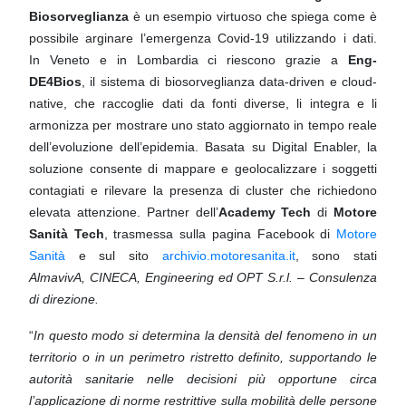
Biosorveglianza
è un esempio virtuoso che spiega come è
possibile
arginare l’emergenza Covid-19 utilizzando i dati.
In Veneto e in Lombardia ci riescono grazie a
Eng-
DE4Bios
, il
sistema di biosorveglianza data-driven e cloud-
native, che raccoglie dati da fonti diverse, li integra e li
armonizza per
mostrare uno stato aggiornato in tempo reale
dell’evoluzione dell’epidemia. Basata su Digital Enabler, la
soluzione
consente di mappare e geolocalizzare i soggetti
contagiati e rilevare la presenza di cluster che richiedono
elevata
attenzione. Partner dell’
Academy Tech
di
Motore
Sanità
Tech
, trasmessa sulla pagina Facebook di
Motore
Sanità
e
sul sito
archivio.motoresanita.it
, sono stati
AlmavivA, CINECA, Engineering ed OPT S.r.l. – Consulenza
di direzione.
“
In questo modo si determina la densità del fenomeno in un
territorio o in un perimetro ristretto definito, supportando
le
autorità sanitarie nelle decisioni più opportune circa
l’applicazione di norme restrittive sulla mobilità delle persone