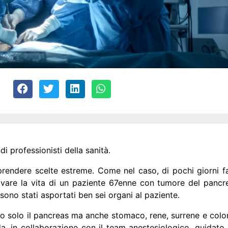
i professionisti della sanità.
rendere scelte estreme. Come nel caso, di pochi giorni fa,
lvare la vita di un paziente 67enne con tumore del pancrea
sono stati asportati ben sei organi al paziente.
o solo il pancreas ma anche stomaco, rene, surrene e colon.
da, in collaborazione con il team anestesiologico, guidato