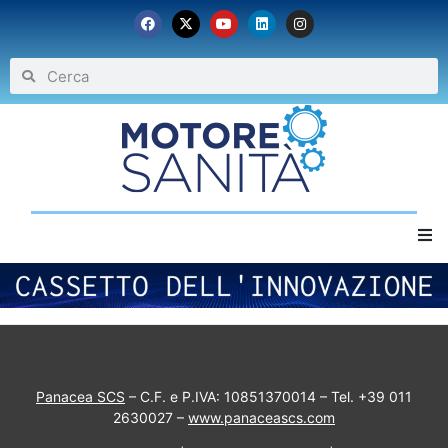
Home
Chi siamo
Eventi
Panacea SCS
– C.F. e P.IVA: 10851370014 – Tel. +39 011
2630027 –
www.panaceascs.com
Archivio