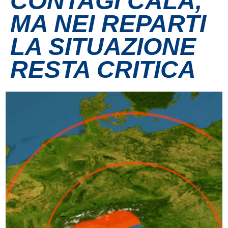
CONTAGI CALA,
MA NEI REPARTI
Contatti
LA SITUAZIONE
Grandi eventi
RESTA CRITICA
Ospedale Virtuale
MotoRare