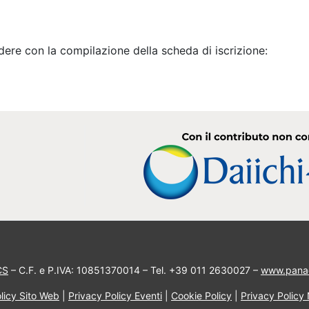
edere con la compilazione della scheda di iscrizione:
CS
– C.F. e P.IVA: 10851370014 – Tel. +39 011 2630027 –
www.pana
licy Sito Web
|
Privacy Policy Eventi
|
Cookie Policy
|
Privacy Policy