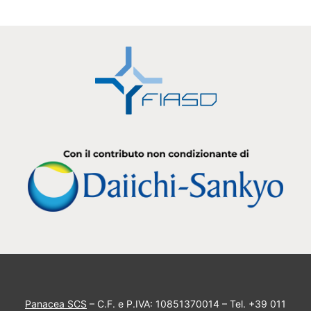
Panacea SCS
– C.F. e P.IVA: 10851370014 – Tel. +39 011