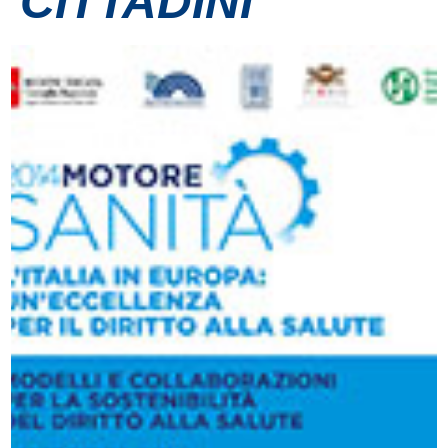
CITTADINI
Contatti
Grandi eventi
Ospedale Virtuale
MotoRare