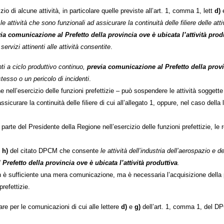
zio di alcune attività, in particolare quelle previste all’art. 1, comma 1, lett
d)
e
attività che sono funzionali ad assicurare la continuità delle filiere delle attiv
ia comunicazione al Prefetto della provincia ove è ubicata l’attività prod
ervizi attinenti alle attività consentite
.
nti a ciclo produttivo continuo,
previa comunicazione al Prefetto della provin
stesso o un pericolo di incidenti
.
one nell’esercizio delle funzioni prefettizie – può sospendere le attività sogge
ssicurare la continuità delle filiere di cui all’allegato 1, oppure, nel caso della 
rte del Presidente della Regione nell’esercizio delle funzioni prefettizie, le r
.
h)
del citato DPCM che consente
le attività dell’industria dell’aerospazio e de
Prefetto della provincia ove è ubicata l’attività produttiva
.
, non è sufficiente una mera comunicazione, ma è necessaria l’acquisizione della
prefettizie.
zare per le comunicazioni di cui alle lettere
d)
e
g)
dell’art. 1, comma 1, del 