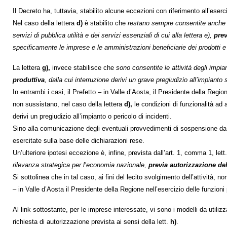
Il Decreto ha, tuttavia, stabilito alcune eccezioni con riferimento all’eserci
Nel caso della lettera
d)
è stabilito che
restano sempre consentite anche le 
servizi di pubblica utilità e dei servizi essenziali di cui alla lettera e),
prev
specificamente le imprese e le amministrazioni beneficiarie dei prodotti e s
La lettera
g),
invece stabilisce che
sono consentite le attività degli impia
produttiva
, dalla cui interruzione derivi un grave pregiudizio all’impianto 
In entrambi i casi, il Prefetto – in Valle d’Aosta, il Presidente della Regi
non sussistano, nel caso della lettera
d),
le condizioni di funzionalità ad a
derivi un pregiudizio all’impianto o pericolo di incidenti.
Sino alla comunicazione degli eventuali provvedimenti di sospensione da pa
esercitate sulla base delle dichiarazioni rese.
Un’ulteriore ipotesi eccezione è, infine, prevista dall’art. 1, comma 1, lett
rilevanza strategica per l’economia nazionale,
previa autorizzazione del 
Si sottolinea che in tal caso, ai fini del lecito svolgimento dell’attività
– in Valle d’Aosta il Presidente della Regione nell’esercizio delle funzioni 
Al link sottostante, per le imprese interessate, vi sono i modelli da utiliz
richiesta di autorizzazione prevista ai sensi della lett.
h)
.