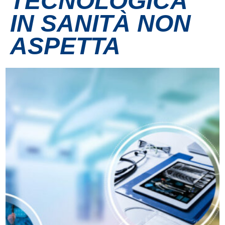
TECNOLOGICA
IN SANITÀ NON
Contatti
ASPETTA
Grandi eventi
Ospedale Virtuale
MotoRare