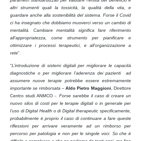
altri strumenti quali la tossicità, la qualità della
vita, e
guardare anche alla sostenibilità del sistema. Forse il Covid
ci ha insegnato che dobbiamo
muoverci verso un cambio di
mentalità. Cambiare mentalità significa fare riferimento
all’appropriatezza,
come strumento per pianificare e
ottimizzare i processi terapeutici, e all’organizzazione a
rete
”.
“
L’introduzione di sistemi digitali per migliorare le capacità
diagnostiche o per migliorare l’aderenza dei pazienti
ad
assumere nuove terapie potrebbe essere estremamente
importante se rimborsata
–
Aldo Pietro Maggioni
,
Direttore
Centro studi ANMCO -.
Forse sarebbe il caso di creare un
nuovo silos di costi per le terapie digitali o
in generale per
l’uso di Digital Health o di Digital therapeutic specificamente,
probabilmente è proprio il caso di
continuare a fare queste
riflessioni per arrivare veramente ad un rimborso per
percorso per patologia e non per
le singole voci. So che è
difficile e complesso e che ne parliamo da tanti anni, ma fino