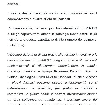
efficaci
”.
Il
valore dei farmaci in oncologia
si misura in termini di
sopravvivenza e qualità di vita dei pazienti.
L’immunoterapia, per esempio, ha determinato un 20-30%
di lungo sopravviventi anche in patologie molto
difficili in cui
non c’erano queste aspettative di vita (tumore del polmone,
melanoma).
“
Abbiamo dato anni di vita grazie alle terapie innovative e lo
dimostrano anche i 3.600.000 lungo
sopravviventi che i dati
epidemiologici ci dimostrano annualmente in ambito
oncologico italiano
– spiega
Rossana Berardi
, Direttore
Clinica Oncologica UNIVPM-AOU Ospedali Riuniti di Ancona
-.
Nuovi farmaci
possono essere un’opportunità se si
differenziano, per esempio, per profilo di tossicità e
tollerabilità. In
questo senso le società internazionali stanno
da anni sottolineando quanto sia importante avere dei
parametri standardizzati per valutare l’entità del beneficio e