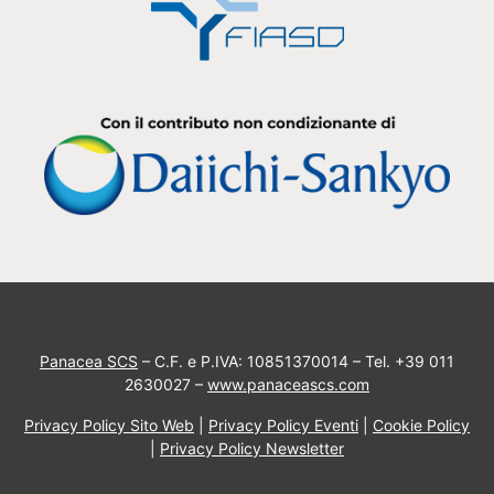
Panacea SCS
– C.F. e P.IVA: 10851370014 – Tel. +39 011
2630027 –
www.panaceascs.com
Privacy Policy Sito Web
|
Privacy Policy Eventi
|
Cookie Policy
|
Privacy Policy Newsletter