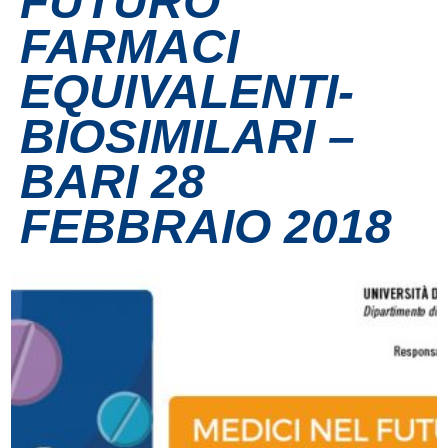
FUTURO
FARMACI
Contatti
EQUIVALENTI-
Grandi eventi
BIOSIMILARI –
Ospedale Virtuale
BARI 28
FEBBRAIO 2018
MotoRare