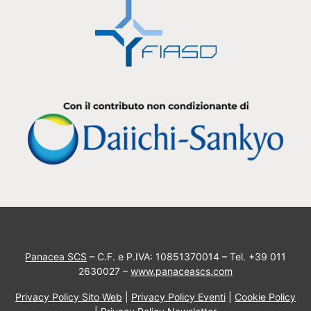
Panacea SCS
– C.F. e P.IVA: 10851370014 – Tel. +39 011
2630027 –
www.panaceascs.com
Privacy Policy Sito Web
|
Privacy Policy Eventi
|
Cookie Policy