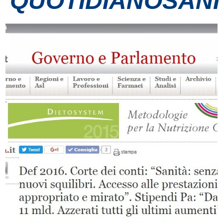
QUOTIDIANOSANIT
Contatti
Grandi eventi
Ospedale Virtuale
MotoRare