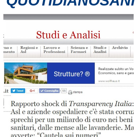
QUOTIDIANOSANIT
Contatti
Grandi eventi
Ospedale Virtuale
MotoRare