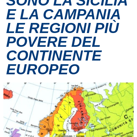
SONO LA SICILIA
E LA CAMPANIA
Contatti
LE REGIONI PIÙ
Grandi eventi
POVERE DEL
Ospedale Virtuale
CONTINENTE
EUROPEO
MotoRare