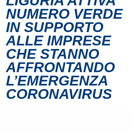
LIGURIA ATTIVA
NUMERO VERDE
Contatti
IN SUPPORTO
Grandi eventi
ALLE IMPRESE
Ospedale Virtuale
CHE STANNO
AFFRONTANDO
MotoRare
L’EMERGENZA
CORONAVIRUS