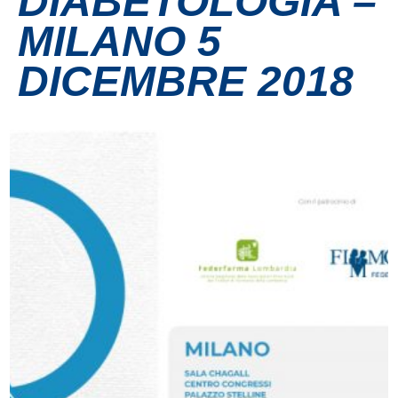
DIABETOLOGIA –
MILANO 5
Contatti
DICEMBRE 2018
Grandi eventi
Ospedale Virtuale
MotoRare