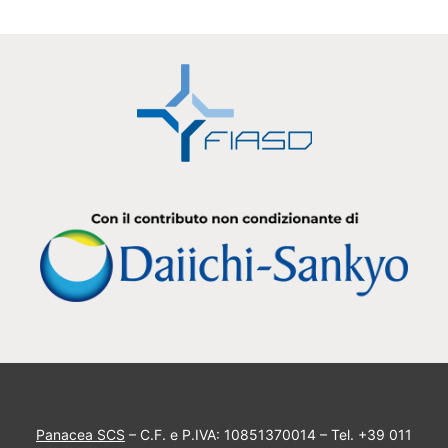
Panacea SCS
– C.F. e P.IVA: 10851370014 – Tel. +39 011