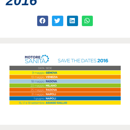
2016
Contatti
Grandi eventi
Ospedale Virtuale
MotoRare