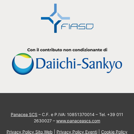
Panacea SCS
– C.F. e P.IVA: 10851370014 – Tel. +39 011
2630027 –
www.panaceascs.com
Privacy Policy Sito Web
|
Privacy Policy Eventi
|
Cookie Policy