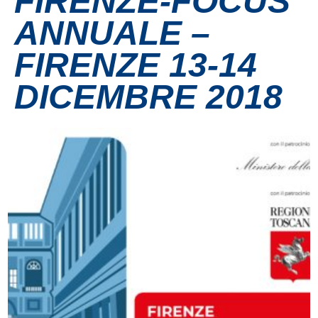
FIRENZE-FOCUS
ANNUALE –
Contatti
FIRENZE 13-14
Grandi eventi
DICEMBRE 2018
Ospedale Virtuale
MotoRare