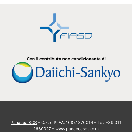
Panacea SCS
– C.F. e P.IVA: 10851370014 – Tel. +39 011
2630027 –
www.panaceascs.com