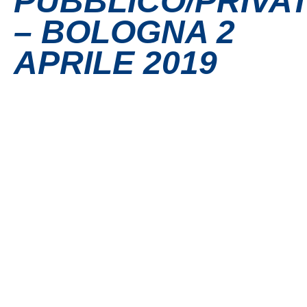
PUBBLICO/PRIVA
– BOLOGNA 2
Contatti
APRILE 2019
Grandi eventi
Ospedale Virtuale
MotoRare