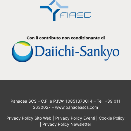
Panacea SCS
– C.F. e P.IVA: 10851370014 – Tel. +39 011
2630027 –
www.panaceascs.com
Privacy Policy Sito Web
|
Privacy Policy Eventi
|
Cookie Policy
|
Privacy Policy Newsletter