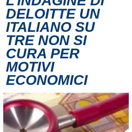
L’INDAGINE DI
DELOITTE UN
Contatti
ITALIANO SU
Grandi eventi
TRE NON SI
Ospedale Virtuale
CURA PER
MOTIVI
MotoRare
ECONOMICI