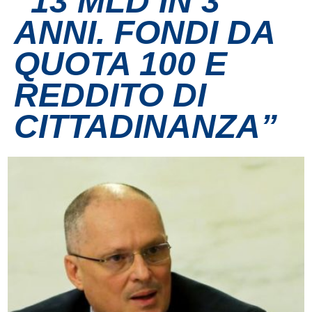
“13 MLD IN 3
ANNI. FONDI DA
Contatti
QUOTA 100 E
Grandi eventi
REDDITO DI
Ospedale Virtuale
CITTADINANZA”
MotoRare