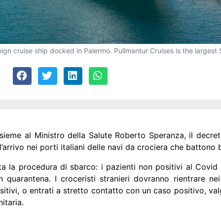
n cruise ship docked in Palermo. Pullmantur Cruises is the largest 
 insieme al Ministro della Salute Roberto Speranza, il decr
 l’arrivo nei porti italiani delle navi da crociera che battono
ata la procedura di sbarco: i pazienti non positivi al Covid
 quarantena. I croceristi stranieri dovranno rientrare ne
sitivi, o entrati a stretto contatto con un caso positivo, va
itaria.