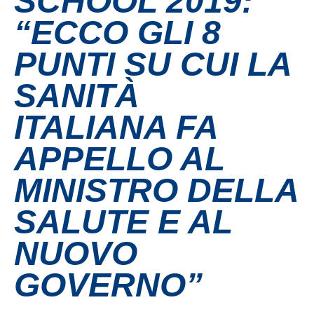
SCHOOL 2019:
“ECCO GLI 8
Contatti
PUNTI SU CUI LA
Grandi eventi
SANITÀ
Ospedale Virtuale
ITALIANA FA
APPELLO AL
MotoRare
MINISTRO DELLA
SALUTE E AL
NUOVO
GOVERNO”