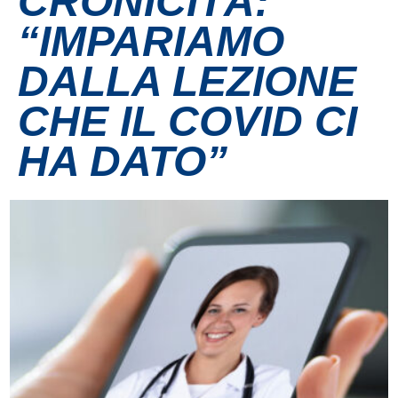
CRONICITÀ:
“IMPARIAMO
Contatti
DALLA LEZIONE
Grandi eventi
CHE IL COVID CI
Ospedale Virtuale
HA DATO”
MotoRare