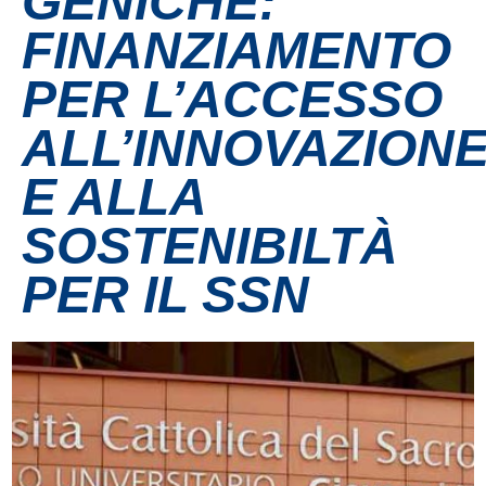
GENICHE:
FINANZIAMENTO
Contatti
PER L’ACCESSO
Grandi eventi
ALL’INNOVAZION
Ospedale Virtuale
E ALLA
SOSTENIBILTÀ
MotoRare
PER IL SSN